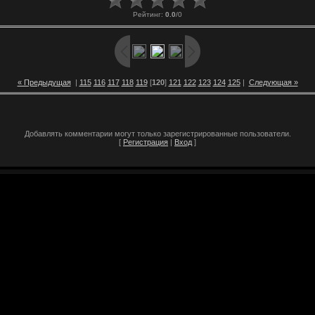
Рейтинг
:
0.0
/
0
« Предыдущая
|
115
116
117
118
119
[
120
]
121
122
123
124
125
|
Следующая »
Добавлять комментарии могут только зарегистрированные пользователи.
[
Регистрация
|
Вход
]