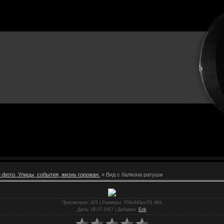
 фото. Улицы, события, жизнь горожан.
» Вид с балкона ратуши
Просмотров
: 425 |
Размеры
: 700x444px/51.4Kb
Дата
: 18.07.2017 |
Добавил
:
Erik