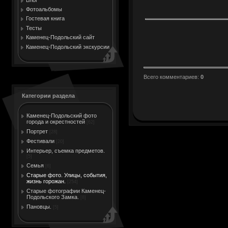
Фотоальбомы
Гостевая книга
Тесты
Каменец-Подольский сайт
Каменец-Подольский экскурсии
Всего комментариев
:
0
Категории раздела
Каменец-Подольский фото
города и окрестностей
[62]
Портрет
[28]
Фестивали
[20]
Интерьер, съемка предметов.
[5]
Семья
[6]
Старые фото. Улицы, события,
жизнь горожан.
[254]
Старые фотографии Каменец-
Подольского Замка.
[8]
Пановцы.
[5]