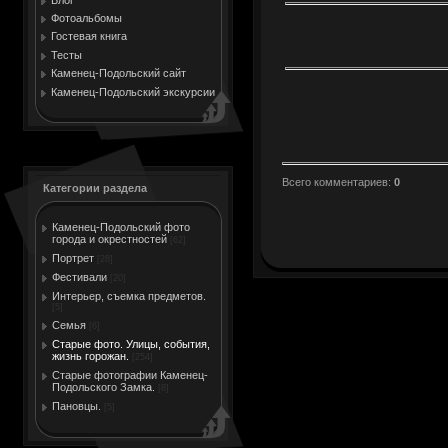
Фотоальбомы
Гостевая книга
Тесты
Каменец-Подольский сайт
Каменец-Подольский экскурсии
Всего комментариев
:
0
Категории раздела
Каменец-Подольский фото
города и окрестностей
[62]
Портрет
[28]
Фестивали
[20]
Интерьер, съемка предметов.
[5]
Семья
[6]
Старые фото. Улицы, события,
жизнь горожан.
[254]
Старые фотографии Каменец-
Подольского Замка.
[8]
Пановцы.
[5]