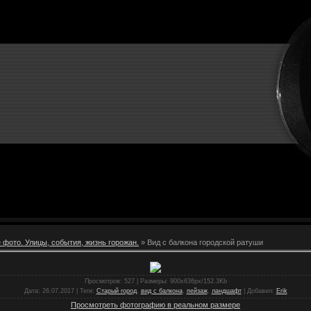
 фото. Улицы, события, жизнь горожан.
» Вид с балкона городской ратуши
Просмотров
: 527 |
Размеры
: 900x636px/152.3Kb
Дата
: 26.07.2017 |
Теги
:
Старый город
,
вид с балкона
,
пейзаж
,
ландшафт
|
Добавил
:
Erik
Просмотреть фотографию в реальном размере